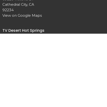
Cathedral City, CA
92234
View on Google Maps
TV Desert Hot Springs
19990 Mountain View. Rd
Desert Hot Springs, CA
92241
Contact
Phone:
(760) 324-1471
Email
:
info@templovictoria.com
Office Hours
Tuesday - Friday: 9:00 am - 4:00 pm
Martes - Viernes: 9:00 am - 4:00 pm