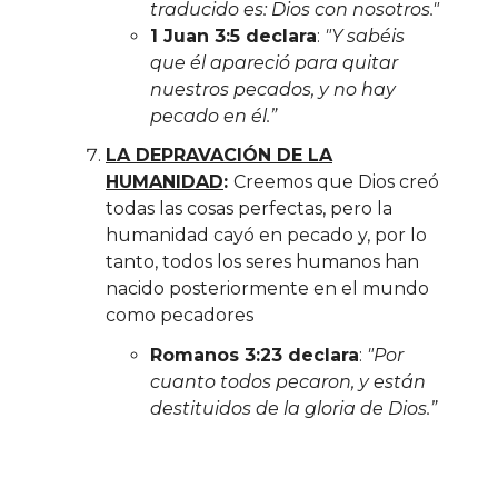
traducido es: Dios con nosotros."
1 Juan 3:5 declara
:
"Y sabéis
que él apareció para quitar
nuestros pecados, y no hay
pecado en él.”
LA DEPRAVACIÓN DE LA
HUMANIDAD
:
Creemos que Dios creó
todas las cosas perfectas, pero la
humanidad cayó en pecado y, por lo
tanto, todos los seres humanos han
nacido posteriormente en el mundo
como pecadores
Romanos 3:23 declara
:
"Por
cuanto todos pecaron, y están
destituidos de la gloria de Dios.”
LA MUERTE EXPIATORIA DEL
SEÑOR JESUCRISTO
:
Creemos que